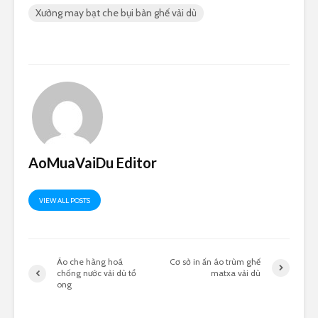
Xưởng may bạt che bụi bàn ghế vải dù
AoMuaVaiDu Editor
VIEW ALL POSTS
Áo che hàng hoá
Cơ sở in ấn áo trùm ghế
chống nước vải dù tổ
matxa vải dù
ong