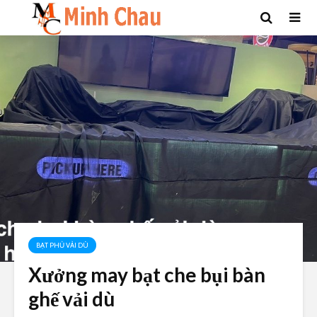
BẠT PHỦ VẢI DÙ
Xưởng may bạt che bụi bàn
ghế vải dù