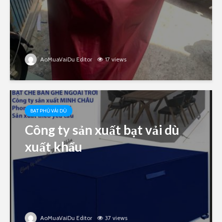
AoMuaVaiDu Editor
17 views
BẠT PHỦ VẢI DÙ
Công ty sản xuất bạt vải dù
xuất khẩu
AoMuaVaiDu Editor
37 views