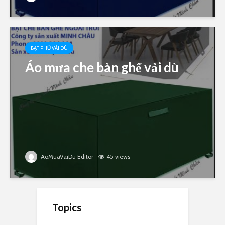
BẠT PHỦ VẢI DÙ
Áo mưa che bàn ghế vải dù
AoMuaVaiDu Editor
45 views
Topics