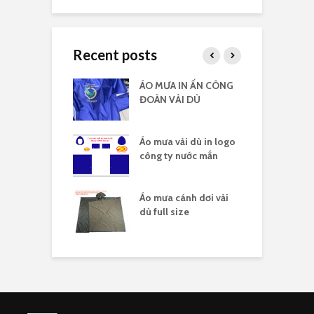
Recent posts
 vải dù có kiếng
ÁO MƯA IN ẤN CÔNG
Á
 logo
ĐOÀN VẢI DÙ
c
 vải dù in nhiều
Áo mưa vải dù in logo
Á
công ty nước mắn
l
áo mưa full
Áo mưa cánh dơi vải
Á
ải dù
dù full size