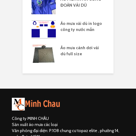
 logo
ĐOÀN VẢI DÙ
c
 vải dù in nhiều
Áo mưa vải dù in logo
Á
công ty nước mắn
l
áo mưa full
Áo mưa cánh dơi vải
Á
ải dù
dù full size
Công ty MINH CHÂU
Sản xuất áo mưa các loại
Văn phòng đại diện: P.108 chung cư topaz elite , phường 14,