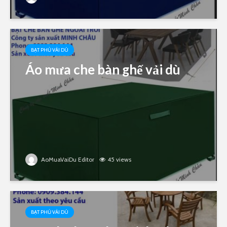
BẠT PHỦ VẢI DÙ
Áo mưa che bàn ghế vải dù
AoMuaVaiDu Editor
45 views
BẠT PHỦ VẢI DÙ