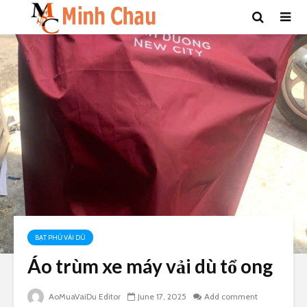
BẠT PHỦ VẢI DÙ
Áo trùm xe máy vải dù tổ ong
AoMuaVaiDu Editor
June 17, 2025
Add comment