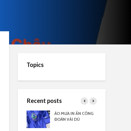
Topics
Recent posts
ải dù in nhiều
ÁO MƯA IN ẤN CÔNG
Áo 
ĐOÀN VẢI DÙ
côn