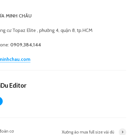
ƯA MINH CHÂU
ung cư Topaz Elite , phường 4, quận 8, tp.HCM
hone:
0909,384,144
minhchau.com
Du Editor
 đoàn cơ
Xưởng áo mưa full size vải dù