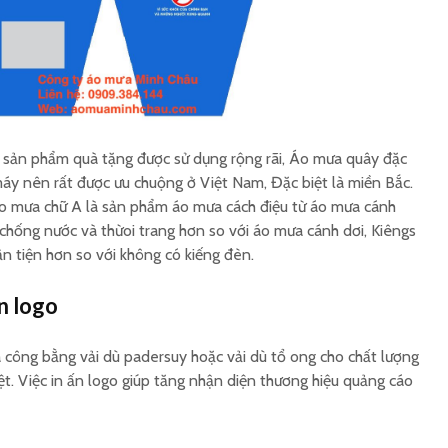
Áo mưa full size vải dù
Xưởng á
size vải
Áo mưa vải dù có kiếng
Áo trùm 
đèn in logo
tổ ong
à sản phẩm quà tặng được sử dụng rộng rãi, Áo mưa quây đặc
máy nên rất được ưu chuộng ở Việt Nam, Đặc biệt là miền Bắc.
áo mưa chữ A là sản phẩm áo mưa cách điệu từ áo mưa cánh
 chống nước và thừoi trang hơn so với áo mưa cánh dơi, Kiêngs
n tiện hơn so với không có kiếng đèn.
n logo
công bằng vải dù padersuy hoặc vải dù tổ ong cho chất lượng
t. Việc in ấn logo giúp tăng nhận diện thương hiệu quảng cáo