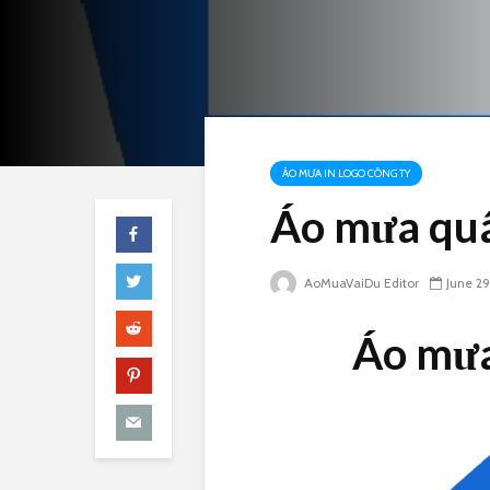
ÁO MƯA IN LOGO CÔNG TY
Áo mưa quây
AoMuaVaiDu Editor
June 29
Áo mưa