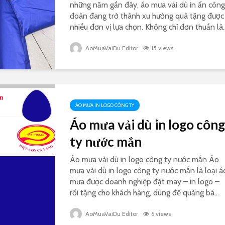
những năm gần đây, áo mưa vải dù in ấn công
đoàn đang trở thành xu hướng quà tặng được
nhiều đơn vị lựa chọn. Không chỉ đơn thuần là..
AoMuaVaiDu Editor
15 views
ÁO MƯA IN LOGO CÔNG TY
Áo mưa vải dù in logo công
ty nước mắn
Áo mưa vải dù in logo công ty nước mắn Áo
mưa vải dù in logo công ty nước mắn là loại á
mưa được doanh nghiệp đặt may – in logo –
rồi tặng cho khách hàng, dùng để quảng bá...
AoMuaVaiDu Editor
6 views