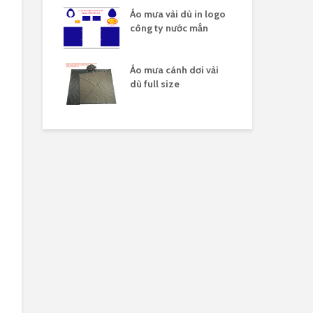
o mưa full
Áo mưa vải dù in logo
Áo 
 dù
công ty nước mắn
xe máy vải dù
Áo mưa cánh dơi vải
Áo 
dù full size
đèn