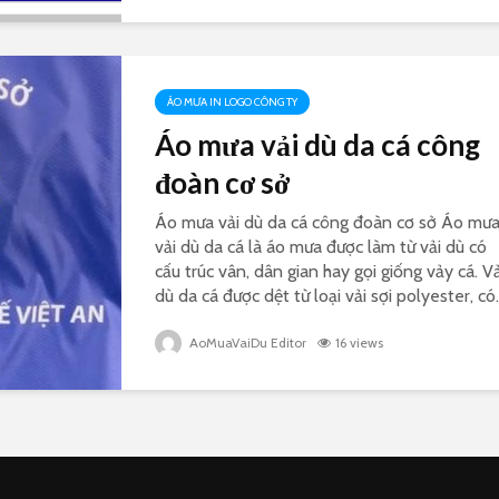
ÁO MƯA IN LOGO CÔNG TY
Áo mưa vải dù da cá công
đoàn cơ sở
Áo mưa vải dù da cá công đoàn cơ sở Áo mư
vải dù da cá là áo mưa được làm từ vải dù có
cấu trúc vân, dân gian hay gọi giống vảy cá. Vả
dù da cá được dệt từ loại vải sợi polyester, có..
AoMuaVaiDu Editor
16 views