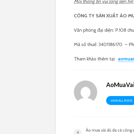
Mọi thông tin vui lòng liên hệ:
CÔNG TY SẢN XUẤT ÁO M
Văn phòng đại diện: P.108 ch
Mã số thuế: 3401186170 – P
Tham khảo thêm tại:
aomua
AoMuaVai
VIEW ALL POSTS
Áo mưa vải dù da cá công