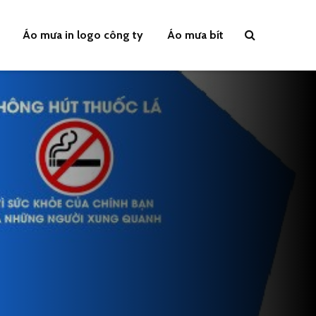
Áo mưa in logo công ty
Áo mưa bít