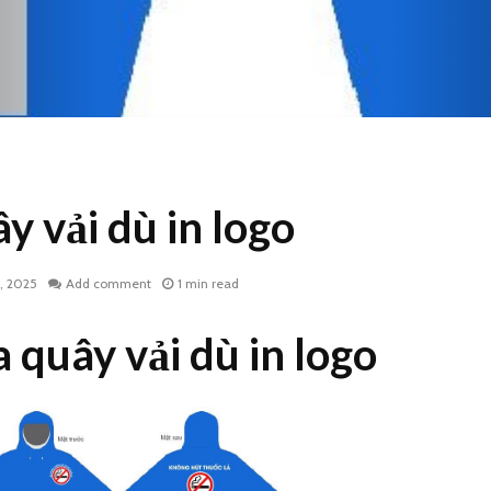
 vải dù in logo
, 2025
Add comment
1 min read
 quây vải dù in logo
Áo mưa vải dù da cá
Áo mưa v
công đoàn cơ sở
màu