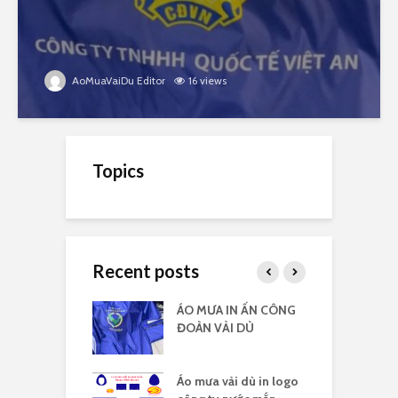
AoMuaVaiDu Editor
16 views
Topics
Recent posts
 vải dù có kiếng
ÁO MƯA IN ẤN CÔNG
Á
 logo
ĐOÀN VẢI DÙ
c
 vải dù in nhiều
Áo mưa vải dù in logo
Á