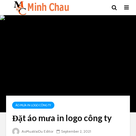
ÁO MƯA IN LOGO CÔNG TY
Đặt áo mưa in logo công ty
AoMuaVaiDu Editor
September 2, 2021