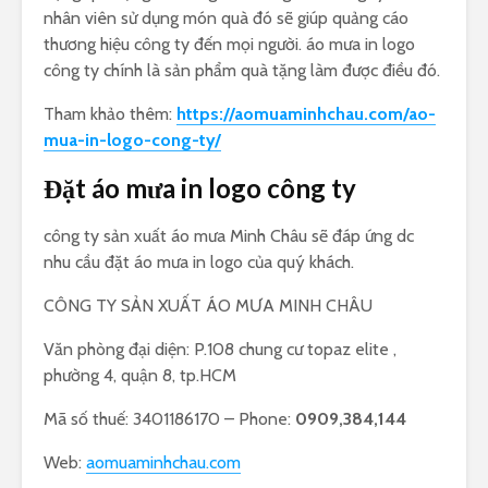
nhân viên sử dụng món quà đó sẽ giúp quảng cáo
thương hiệu công ty đến mọi người. áo mưa in logo
công ty chính là sản phẩm quà tặng làm được điều đó.
Tham khảo thêm:
https://aomuaminhchau.com/ao-
mua-in-logo-cong-ty/
Đặt áo mưa in logo công ty
công ty sản xuất áo mưa Minh Châu sẽ đáp ứng dc
nhu cầu đặt áo mưa in logo của quý khách.
CÔNG TY SẢN XUẤT ÁO MƯA MINH CHÂU
Văn phòng đại diện: P.108 chung cư topaz elite ,
phường 4, quận 8, tp.HCM
Mã số thuế: 3401186170 – Phone:
0909,384,144
Web:
aomuaminhchau.com