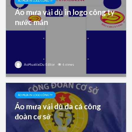
ÁO MƯA IN LOGO CÔNG TY
Áo mưa vải dù in logo công ty
nước mắn
AoMuaVaiDu Editor
6 views
ÁO MƯA IN LOGO CÔNG TY
Áo mưa vải dù da cá công
đoàn cơ sở