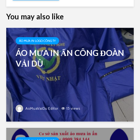
You may also like
ÁO MƯA IN LOGO CÔNG TY
ÁO MƯA IN ẤN CÔNG ĐOÀN
VẢI DÙ
AoMuaVaiDu Editor
15 views