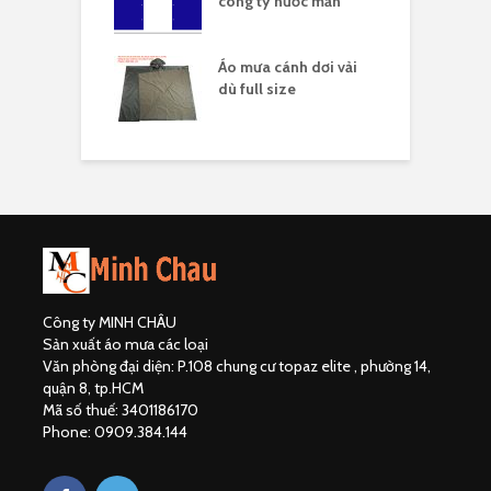
công ty nước mắn
l
áo mưa full
Áo mưa cánh dơi vải
Á
ải dù
dù full size
Công ty MINH CHÂU
Sản xuất áo mưa các loại
Văn phòng đại diện: P.108 chung cư topaz elite , phường 14,
quận 8, tp.HCM
Mã số thuế: 3401186170
Phone: 0909.384.144