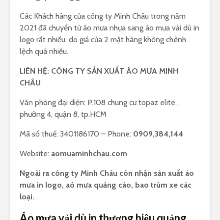
Các Khách hàng của công ty Minh Châu trong năm
2021 đã chuyển từ áo mưa nhựa sang áo mưa vải dù in
logo rất nhiều. do giá của 2 mặt hàng không chênh
lệch quá nhiều.
LIÊN HỆ: CÔNG TY SẢN XUẤT ÁO MƯA MINH
CHÂU
Văn phòng đại diện: P.108 chung cư topaz elite ,
phường 4, quận 8, tp.HCM
Mã số thuế: 3401186170 – Phone:
0909,384,144
Website:
aomuaminhchau.com
Ngoài ra công ty Minh Châu còn nhận sản xuất áo
mưa in logo, aó mưa quảng cáo, bao trùm xe các
loại.
Áo mưa vải dù in thương hiệu quảng