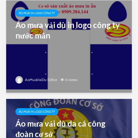
ÁO MƯA IN LOGO CÔNG TY
Áo mưa vải dù in logo công ty
nước mắn
AoMuaVaiDu Editor
6 views
ÁO MƯA IN LOGO CÔNG TY
Áo mưa vải dù da cá công
đoàn cơ sở