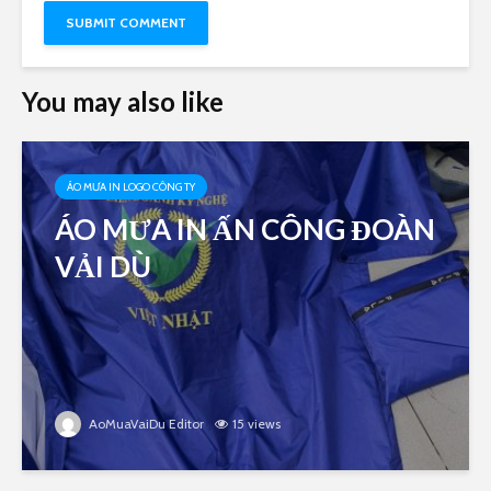
You may also like
ÁO MƯA IN LOGO CÔNG TY
ÁO MƯA IN ẤN CÔNG ĐOÀN
VẢI DÙ
AoMuaVaiDu Editor
15 views