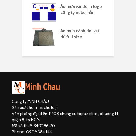
 vải dù in nhiều
Áo mưa vải dù in logo
Á
công ty nước mắn
l
áo mưa full
Áo mưa cánh dơi vải
Á
ải dù
dù full size
Công ty MINH CHÂU
Sản xuất áo mưa các loại
Văn phòng đại diện: P.108 chung cư topaz elite , phường 14,
quận 8, tp.HCM
Mã số thuế: 3401186170
Phone: 0909.384.144