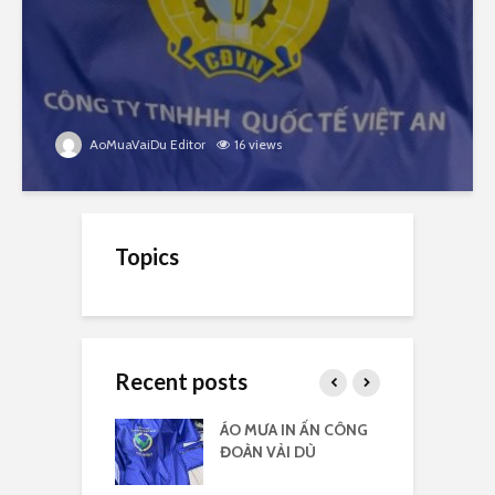
AoMuaVaiDu Editor
16 views
Topics
Recent posts
 vải dù có kiếng
ÁO MƯA IN ẤN CÔNG
Á
 logo
ĐOÀN VẢI DÙ
c