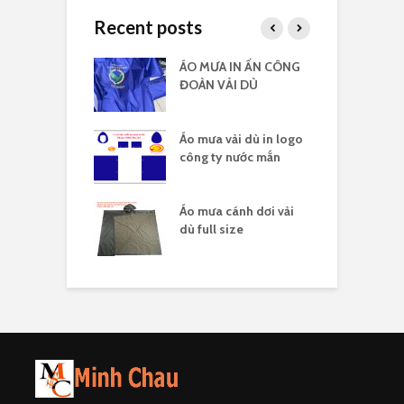
Recent posts
 vải dù có kiếng
ÁO MƯA IN ẤN CÔNG
Á
 logo
ĐOÀN VẢI DÙ
c
 vải dù in nhiều
Áo mưa vải dù in logo
Á
công ty nước mắn
l
áo mưa full
Áo mưa cánh dơi vải
Á
ải dù
dù full size