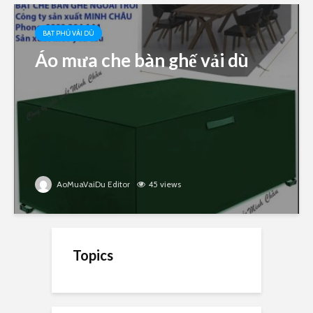
BẠT PHỦ VẢI DÙ
Áo mưa che bàn ghế vải dù
AoMuaVaiDu Editor
45 views
Topics