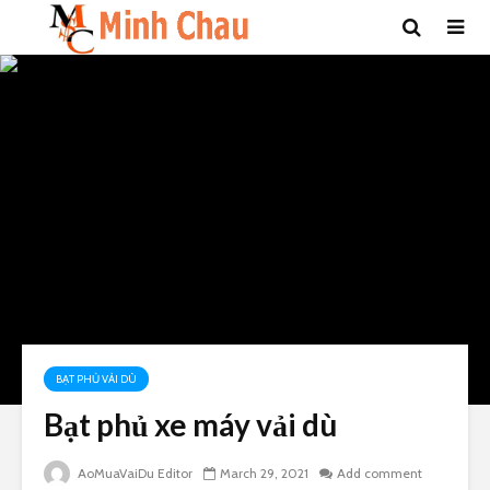
BẠT PHỦ VẢI DÙ
Bạt phủ xe máy vải dù
AoMuaVaiDu Editor
March 29, 2021
Add comment