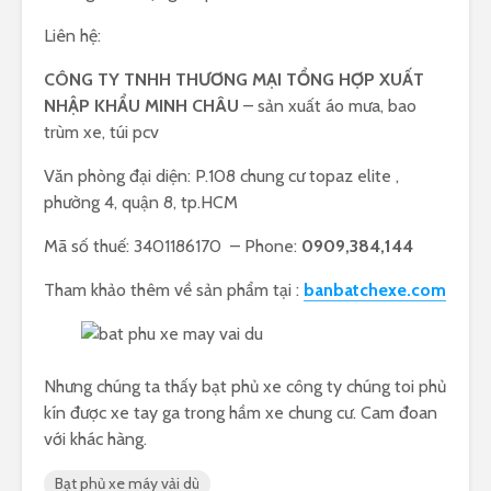
Liên hệ:
CÔNG TY TNHH THƯƠNG MẠI TỔNG HỢP XUẤT
NHẬP KHẨU MINH CHÂU
– sản xuất áo mưa, bao
trùm xe, túi pcv
Văn phòng đại diện: P.108 chung cư topaz elite ,
phường 4, quận 8, tp.HCM
Mã số thuế: 3401186170 – Phone:
0909,384,144
Tham khảo thêm về sản phẩm tại :
banbatchexe.com
Nhưng chúng ta thấy bạt phủ xe công ty chúng toi phủ
kín được xe tay ga trong hầm xe chung cư. Cam đoan
với khác hàng.
Bạt phủ xe máy vải dù