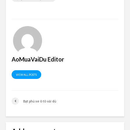
AoMuaVaiDu Editor
VIEW ALL POSTS
Bạt phủ xe ô tô vải dù