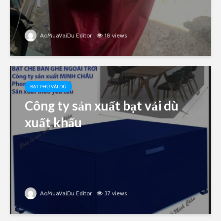
AoMuaVaiDu Editor
18 views
BẠT PHỦ VẢI DÙ
Công ty sản xuất bạt vải dù
xuất khẩu
AoMuaVaiDu Editor
37 views