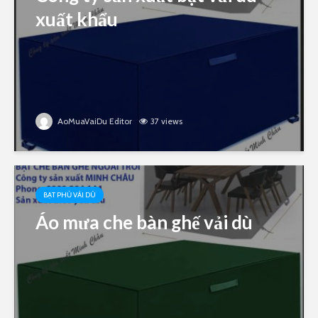
xuất khẩu
AoMuaVaiDu Editor
37 views
BẠT PHỦ VẢI DÙ
Áo mưa che bàn ghế vải dù