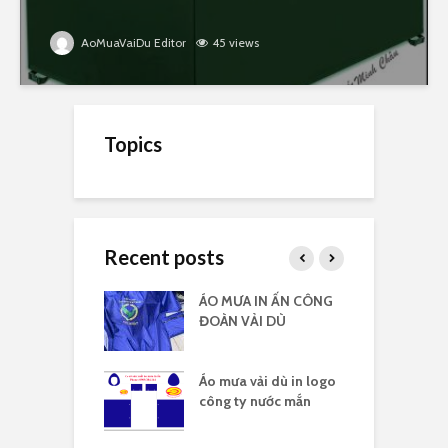
AoMuaVaiDu Editor
45 views
Topics
Recent posts
 vải dù có kiếng
ÁO MƯA IN ẤN CÔNG
Á
 logo
ĐOÀN VẢI DÙ
c
 vải dù in nhiều
Áo mưa vải dù in logo
Á
công ty nước mắn
l