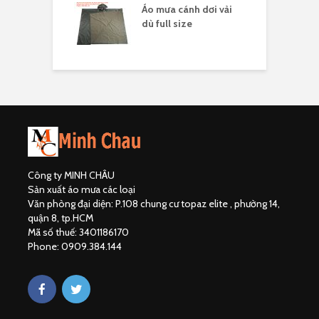
áo mưa full
Áo mưa cánh dơi vải
Á
ải dù
dù full size
Công ty MINH CHÂU
Sản xuất áo mưa các loại
Văn phòng đại diện: P.108 chung cư topaz elite , phường 14,
quận 8, tp.HCM
Mã số thuế: 3401186170
Phone: 0909.384.144