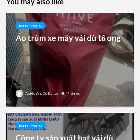
You may also like
BẠT PHỦ VẢI DÙ
Áo trùm xe máy vải dù tổ ong
AoMuaVaiDu Editor
17 views
BẠT PHỦ VẢI DÙ
Công ty sản xuất bạt vải dù