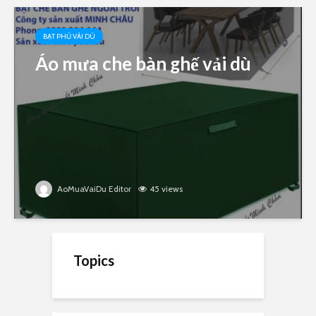
BẠT PHỦ VẢI DÙ
Áo mưa che bàn ghế vải dù
AoMuaVaiDu Editor
45 views
Topics