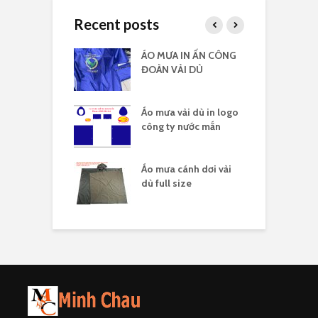
Recent posts
 vải dù có kiếng
ÁO MƯA IN ẤN CÔNG
Á
 logo
ĐOÀN VẢI DÙ
c
 vải dù in nhiều
Áo mưa vải dù in logo
Á
công ty nước mắn
l
áo mưa full
Áo mưa cánh dơi vải
Á
ải dù
dù full size