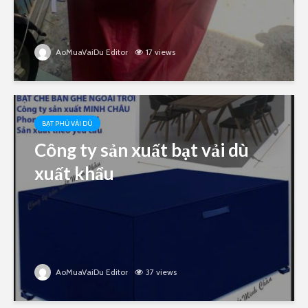
AoMuaVaiDu Editor
17 views
BẠT PHỦ VẢI DÙ
Công ty sản xuất bạt vải dù
xuất khẩu
AoMuaVaiDu Editor
37 views