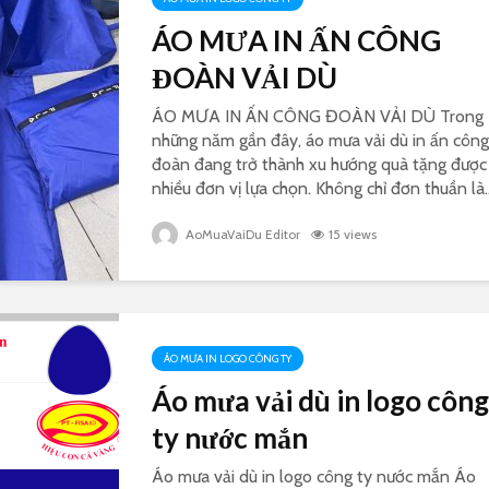
ÁO MƯA IN ẤN CÔNG
ĐOÀN VẢI DÙ
ÁO MƯA IN ẤN CÔNG ĐOÀN VẢI DÙ Trong
những năm gần đây, áo mưa vải dù in ấn công
đoàn đang trở thành xu hướng quà tặng được
nhiều đơn vị lựa chọn. Không chỉ đơn thuần là..
AoMuaVaiDu Editor
15 views
ÁO MƯA IN LOGO CÔNG TY
Áo mưa vải dù in logo công
ty nước mắn
Áo mưa vải dù in logo công ty nước mắn Áo