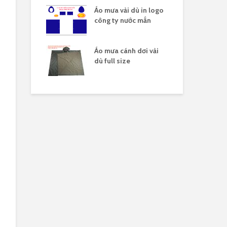
ải dù in nhiều
Áo mưa vải dù in logo
Áo 
công ty nước mắn
lo
o mưa full
Áo mưa cánh dơi vải
Áo 
 dù
dù full size