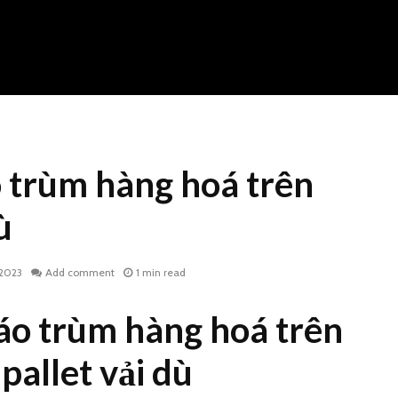
o trùm hàng hoá trên
ù
 2023
Add comment
1 min read
áo trùm hàng hoá trên
Áo mưa vải dù da cá
Áo mưa v
pallet vải dù
công đoàn cơ sở
đèn in l