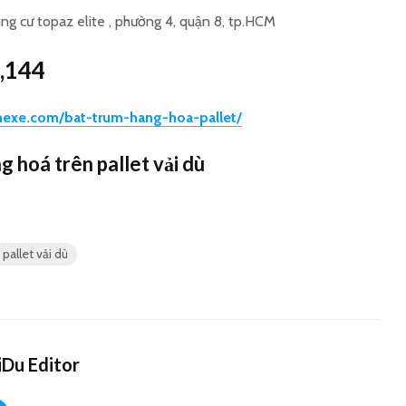
ng cư topaz elite , phường 4, quận 8, tp.HCM
,144
hexe.com/bat-trum-hang-hoa-pallet/
g hoá trên pallet vải dù
pallet vải dù
Du Editor