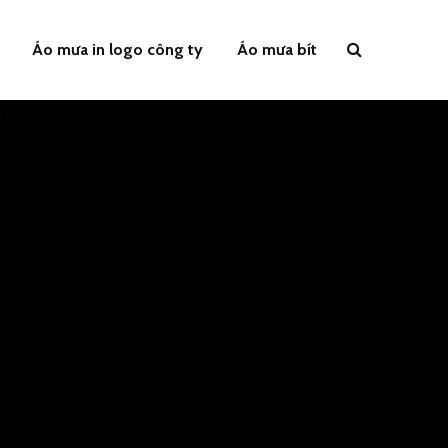
Áo mưa in logo công ty
Áo mưa bít