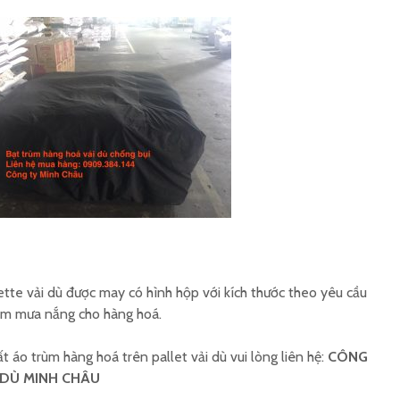
Áo mưa v
Áo mưa quây vải dù in
màu
logo
Xưởng á
Áo mưa full size vải dù
size vải
ette vải dù được may có hình hộp với kích thước theo yêu cầu
hấm mưa nắng cho hàng hoá.
 áo trùm hàng hoá trên pallet vải dù vui lòng liên hệ:
CÔNG
 DÙ MINH CHÂU