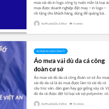
mưa vải dù in logo công ty nước mắn là loại á
mưa được doanh nghiệp đặt may – in logo –
rồi tặng cho khách hàng, dùng để quảng bá...
AoMuaVaiDu Editor
6 views
ÁO MƯA IN LOGO CÔNG TY
Áo mưa vải dù da cá công
đoàn cơ sở
Áo mưa vải dù da cá công đoàn cơ sở Áo mư
vải dù da cá là áo mưa được làm từ vải dù có
cấu trúc vân, dân gian hay gọi giống vảy cá. Vả
dù da cá được dệt từ loại vải sợi polyester, có..
AoMuaVaiDu Editor
16 views