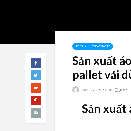
ÁO MƯA IN LOGO CÔNG TY
Sản xuất á
pallet vải d
AoMuaVaiDu Editor
July 31,
Sản xuất 