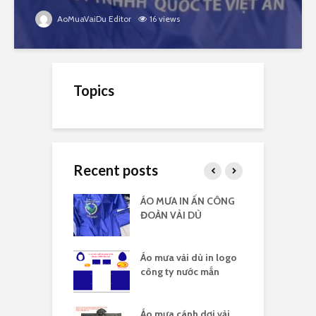
AoMuaVaiDu Editor
16 views
Topics
Recent posts
 vải dù có kiếng
ÁO MƯA IN ẤN CÔNG
Á
 logo
ĐOÀN VẢI DÙ
c
 vải dù in nhiều
Áo mưa vải dù in logo
Á
công ty nước mắn
l
áo mưa full
Áo mưa cánh dơi vải
Á