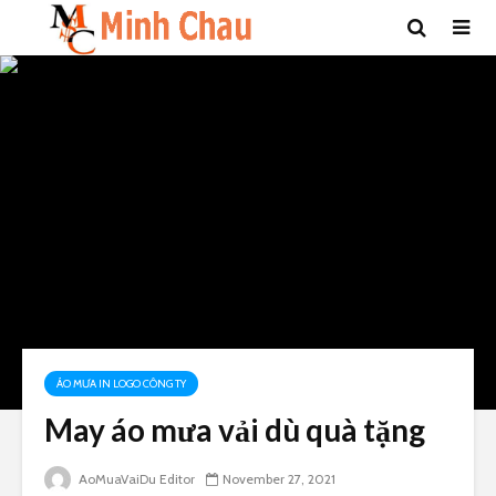
ÁO MƯA IN LOGO CÔNG TY
May áo mưa vải dù quà tặng
AoMuaVaiDu Editor
November 27, 2021