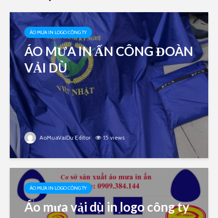
ÁO MƯA IN LOGO CÔNG TY
ÁO MƯA IN ẤN CÔNG ĐOÀN
VẢI DÙ
AoMuaVaiDu Editor
15 views
ÁO MƯA IN LOGO CÔNG TY
Áo mưa vải dù in logo công ty