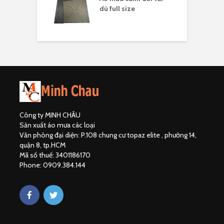
ải dù
dù full size
Công ty MINH CHÂU
Sản xuất áo mưa các loại
Văn phòng đại diện: P.108 chung cư topaz elite , phường 14,
quận 8, tp.HCM
Mã số thuế: 3401186170
Phone: 0909.384.144