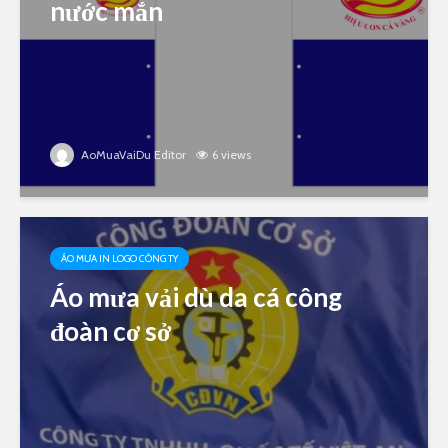
nước mắn
AoMuaVaiDu Editor
6 views
ÁO MƯA IN LOGO CÔNG TY
Áo mưa vải dù da cá công
đoàn cơ sở