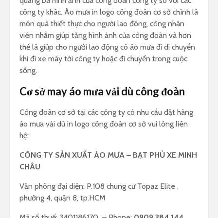
quảng bá hình ảnh của công đoàn công ty so với các
công ty khác. Áo mưa in logo công đoàn cơ sở chính là
món quà thiết thực cho người lao đông, công nhân
viên nhằm giúp tăng hình ảnh của công đoàn và hơn
thế là giúp cho người lao động có áo mưa đi di chuyển
khi đi xe máy tới công ty hoặc đi chuyển trong cuộc
sống.
Cơ sở may áo mưa vải dù công đoàn
Công đoàn cơ sở tại các công ty có nhu cầu đặt hàng
áo mưa vải dù in logo công đoàn cơ sở vui lòng liên
hệ:
CÔNG TY SẢN XUẤT ÁO MƯA – BẠT PHỦ XE MINH
CHÂU
Văn phòng đại diện: P.108 chung cư Topaz Elite ,
phường 4, quận 8, tp.HCM
Mã số thuế: 3401186170 – Phone:
0909,384,144