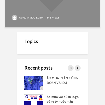
AoMuaVaiDu Editor
8 views
Topics
Recent posts
 vải dù có kiếng
ÁO MƯA IN ẤN CÔNG
Á
 logo
ĐOÀN VẢI DÙ
c
 vải dù in nhiều
Áo mưa vải dù in logo
Á
công ty nước mắn
l