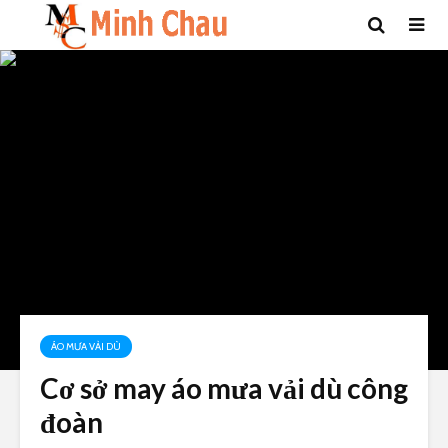
ÁO MƯA VẢI DÙ
Cơ sở may áo mưa vải dù công
đoàn