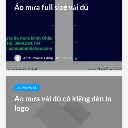
Áo mưa full size vải dù
AoMuaVaiDu Editor
6 views
ÁO MƯA VẢI DÙ
Áo mưa vải dù có kiếng đèn in
logo