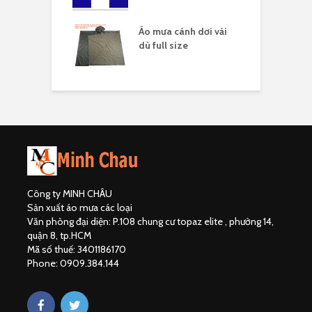
áo mưa full
Áo mưa cánh dơi vải
Á
ải dù
dù full size
Công ty MINH CHÂU
Sản xuất áo mưa các loại
Văn phòng đại diện: P.108 chung cư topaz elite , phường 14,
quận 8, tp.HCM
Mã số thuế: 3401186170
Phone: 0909.384.144