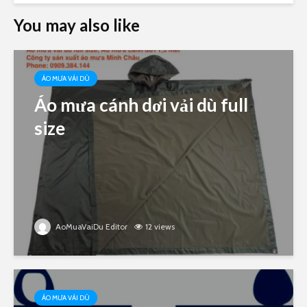
You may also like
ÁO MƯA VẢI DÙ
Áo mưa cánh dơi vải dù full
size
AoMuaVaiDu Editor
12 views
ÁO MƯA VẢI DÙ