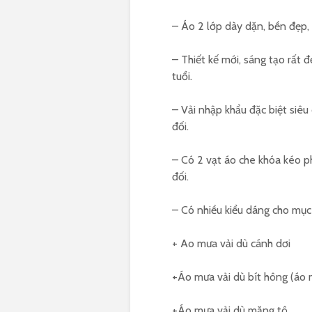
– Áo 2 lớp dày dặn, bền đẹp,
– Thiết kế mới, sáng tạo rất 
tuổi.
– Vải nhập khẩu đặc biệt siê
đối.
– Có 2 vạt áo che khóa kéo p
đối.
– Có nhiều kiểu dáng cho mục
+ Ao mưa vải dù cánh dơi
+Áo mưa vải dù bít hông (áo 
+Áo mưa vải dù măng tô