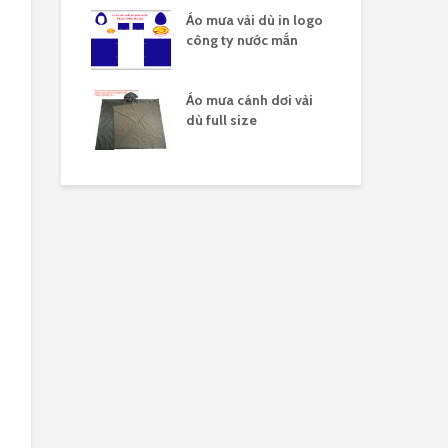
ải dù in nhiều
Áo mưa vải dù in logo
Áo 
công ty nước mắn
lo
o mưa full
Áo mưa cánh dơi vải
Áo 
 dù
dù full size