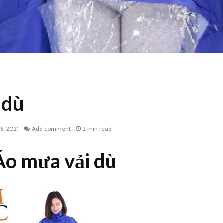
 dù
6, 2021
Add comment
2 min read
Áo mưa vải dù
Áo mưa vải dù da cá
Áo mưa v
công đoàn cơ sở
đèn in l