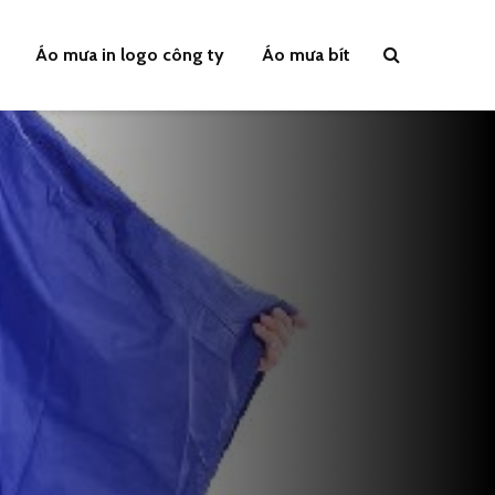
Áo mưa in logo công ty
Áo mưa bít