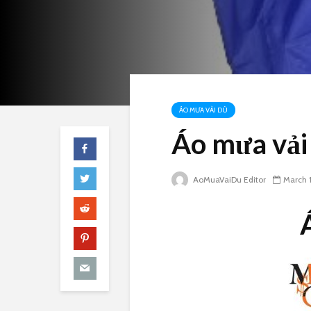
ÁO MƯA VẢI DÙ
Áo mưa vải
AoMuaVaiDu Editor
March 1