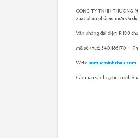
CÔNG TY TNHH THƯƠNG MẠ
xuất phân phối áo mưa vải dù
Văn phòng đại diện: P.108 chu
Mã số thuế: 3401186170 – P
Web
:
aomuaminhchau.com
Các màu sắc hoạ tiết minh ho