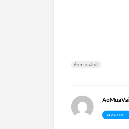
Áo mưa vải dù
AoMuaVai
VIEW ALL POSTS