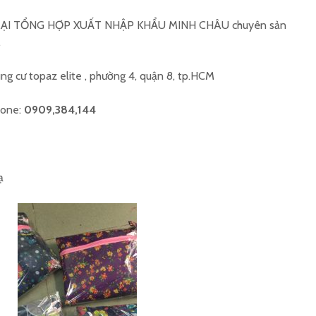
I TỔNG HỢP XUẤT NHẬP KHẨU MINH CHÂU chuyên sản
.
ng cư topaz elite , phường 4, quận 8, tp.HCM
hone:
0909,384,144
ạ