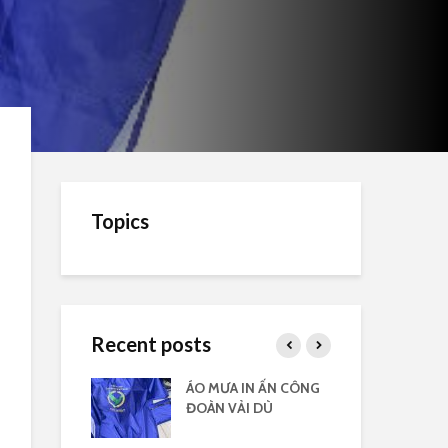
Topics
Recent posts
ải dù có kiếng
ÁO MƯA IN ẤN CÔNG
Áo 
ogo
ĐOÀN VẢI DÙ
côn