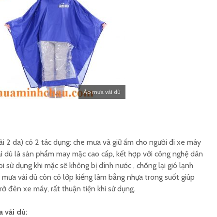
Áo mưa v
Áo mưa quây vải dù in
màu
logo
Xưởng á
Áo mưa full size vải dù
size vải
Áo mưa vải dù
ải 2 da) có 2 tác dụng: che mưa và giữ ấm cho người đi xe máy
ải dù là sản phẩm may mặc cao cấp, kết hợp với công nghệ dán
sử dụng khi mặc sẽ không bị dính nước , chống lại gió lạnh
áo mưa vải dù còn có lớp kiếng làm bằng nhựa trong suốt giúp
rở đèn xe máy, rất thuận tiện khi sử dụng.
 vải dù: