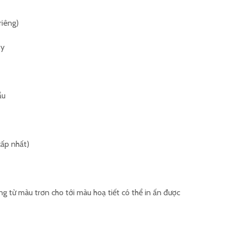
riêng)
ty
ẩu
cấp nhất)
ng từ màu trơn cho tới màu hoạ tiết có thể in ấn được