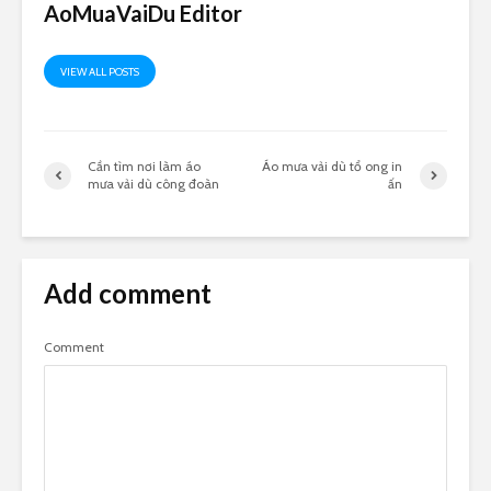
AoMuaVaiDu Editor
VIEW ALL POSTS
Cần tìm nơi làm áo
Áo mưa vải dù tổ ong in
mưa vải dù công đoàn
ấn
Add comment
Comment