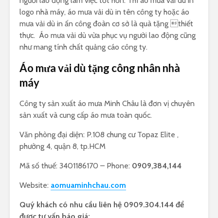
người lao động làm việc tốt hơn. Thì áo mưa vải dù in
logo nhà máy, áo mưa vải dù in tên công ty hoặc áo
mưa vải dù in ấn công đoàn cơ sở là quà tặng thiết
thực. Áo mưa vải dù vừa phục vụ người lao động cũng
như mang tính chất quảng cáo công ty.
Áo mưa vải dù tặng công nhân nhà
máy
Công ty sản xuất áo mưa Minh Châu là đơn vị chuyên
sản xuất và cung cấp áo mưa toàn quốc.
Văn phòng đại diện: P.108 chung cư Topaz Elite ,
phường 4, quận 8, tp.HCM
Mã số thuế: 3401186170 – Phone:
0909,384,144
Website:
aomuaminhchau.com
Quý khách có nhu cầu liên hệ 0909.304.144 để
được tư vấn báo giá: