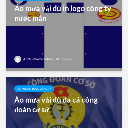
Áo mưa vải dù in logo công ty
nước mắn
AoMuaVaiDu Editor
6 views
ÁO MƯA IN LOGO CÔNG TY
Áo mưa vải dù da cá công
đoàn cơ sở