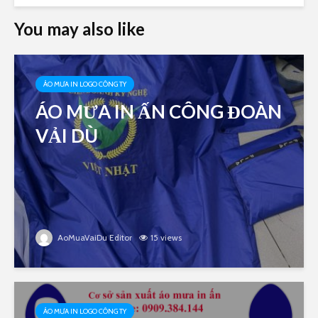
You may also like
ÁO MƯA IN LOGO CÔNG TY
ÁO MƯA IN ẤN CÔNG ĐOÀN
VẢI DÙ
AoMuaVaiDu Editor
15 views
ÁO MƯA IN LOGO CÔNG TY