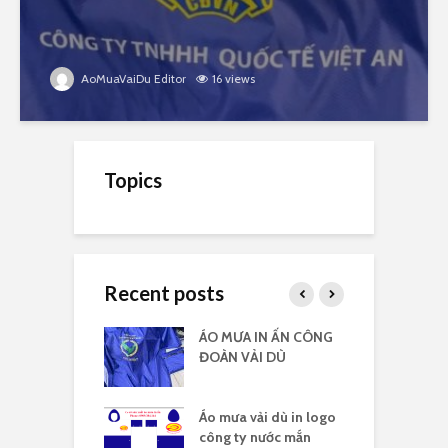
AoMuaVaiDu Editor
16 views
Topics
Recent posts
 vải dù có kiếng
ÁO MƯA IN ẤN CÔNG
Á
 logo
ĐOÀN VẢI DÙ
c
 vải dù in nhiều
Áo mưa vải dù in logo
Á
công ty nước mắn
l