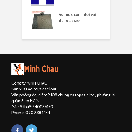
áo mưa full
Áo mưa cánh dơi vải
Á
ải dù
dù full size
Công ty MINH CHÂU
Sản xuất áo mưa các loại
Văn phòng đại diện: P.108 chung cư topaz elite , phường 14,
quận 8, tp.HCM
Mã số thuế: 3401186170
Phone: 0909.384.144