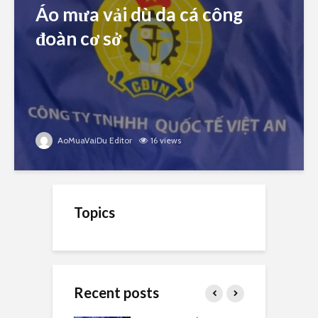
Áo mưa vải dù da cá công
đoàn cơ sở
AoMuaVaiDu Editor
16 views
Topics
Recent posts