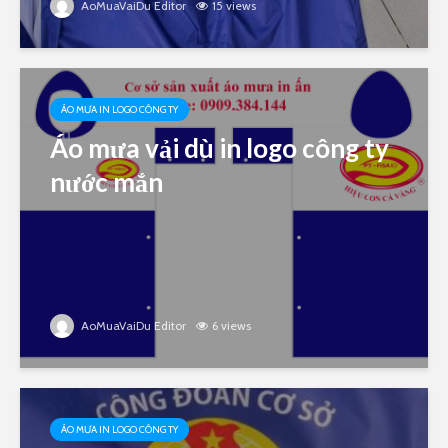
AoMuaVaiDu Editor
15 views
ÁO MƯA IN LOGO CÔNG TY
Áo mưa vải dù in logo công ty
nước mắn
AoMuaVaiDu Editor
6 views
ÁO MƯA IN LOGO CÔNG TY