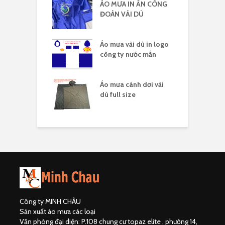
 vải dù có kiếng
ÁO MƯA IN ẤN CÔNG
Á
 logo
ĐOÀN VẢI DÙ
c
 vải dù in nhiều
Áo mưa vải dù in logo
Á
công ty nước mắn
l
áo mưa full
Áo mưa cánh dơi vải
Á
ải dù
dù full size
Công ty MINH CHÂU
Sản xuất áo mưa các loại
Văn phòng đại diện: P.108 chung cư topaz elite , phường 14,