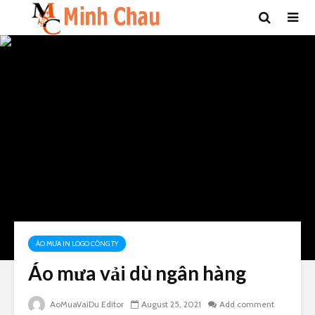
ÁO MƯA IN LOGO CÔNG TY
Áo mưa vải dù ngân hàng
AoMuaVaiDu Editor
August 25, 2021
Add comment