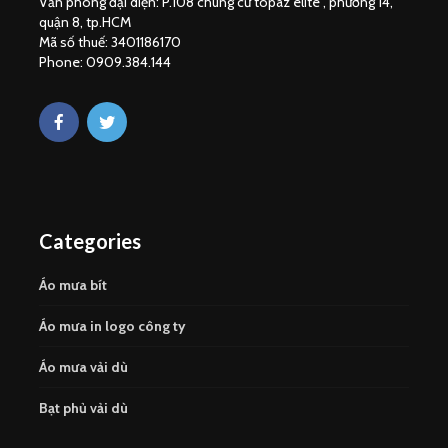
Văn phòng đại diện: P.108 chung cư topaz elite , phường 14,
quận 8, tp.HCM
Mã số thuế: 3401186170
Phone: 0909.384.144
Categories
Áo mưa bít
Áo mưa in logo công ty
Áo mưa vải dù
Bạt phủ vải dù