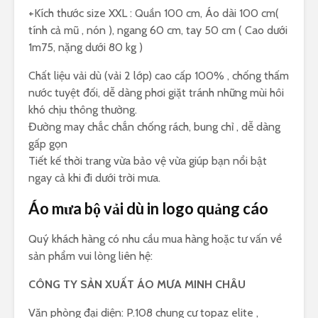
+Kích thước size XXL : Quần 100 cm, Áo dài 100 cm(
tính cả mũ , nón ), ngang 60 cm, tay 50 cm ( Cao dưới
1m75, nặng dưới 80 kg )
Chất liệu vải dù (vải 2 lớp) cao cấp 100% , chống thấm
nước tuyệt đối, dễ dàng phơi giặt tránh những mùi hôi
khó chịu thông thường.
Đường may chắc chắn chống rách, bung chỉ , dễ dàng
gấp gọn
Tiết kế thời trang vừa bảo vệ vừa giúp bạn nổi bật
ngay cả khi đi dưới trời mưa.
Áo mưa bộ vải dù in logo quảng cáo
Quý khách hàng có nhu cầu mua hàng hoặc tư vấn về
sản phẩm vui lòng liên hệ:
CÔNG TY SẢN XUẤT ÁO MƯA MINH CHÂU
Văn phòng đại diện: P.108 chung cư topaz elite ,