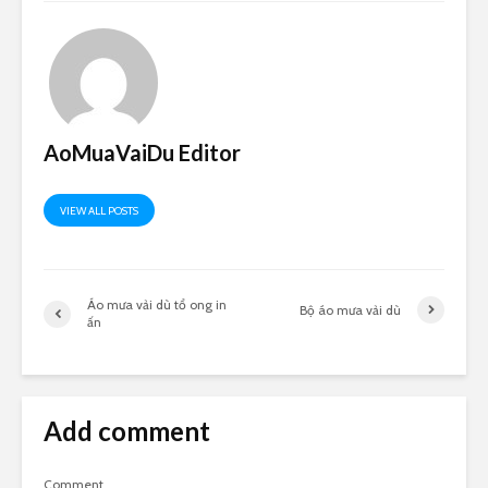
AoMuaVaiDu Editor
VIEW ALL POSTS
Áo mưa vải dù tổ ong in
Bộ áo mưa vải dù
ấn
Add comment
Comment