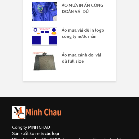
 vải dù có kiếng
ÁO MƯA IN ẤN CÔNG
Á
 logo
ĐOÀN VẢI DÙ
c
 vải dù in nhiều
Áo mưa vải dù in logo
Á
công ty nước mắn
l
áo mưa full
Áo mưa cánh dơi vải
Á
ải dù
dù full size
Công ty MINH CHÂU
Sản xuất áo mưa các loại