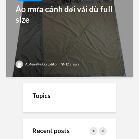
Áo mưa cánh dơi vải dù full
size
AoMuaVaiDu Editor
12 views
Topics
Recent posts