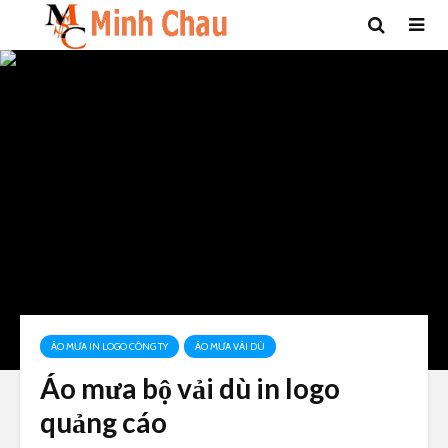
ÁO MƯA IN LOGO CÔNG TY
ÁO MƯA VẢI DÙ
Áo mưa bộ vải dù in logo
quảng cáo