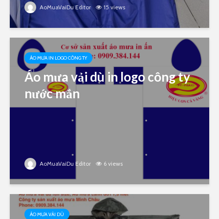
AoMuaVaiDu Editor
15 views
ÁO MƯA IN LOGO CÔNG TY
Áo mưa vải dù in logo công ty
nước mắn
AoMuaVaiDu Editor
6 views
ÁO MƯA VẢI DÙ