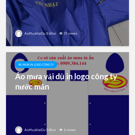
AoMuaVaiDu Editor
15 views
ÁO MƯA IN LOGO CÔNG TY
Áo mưa vải dù in logo công ty
nước mắn
AoMuaVaiDu Editor
6 views