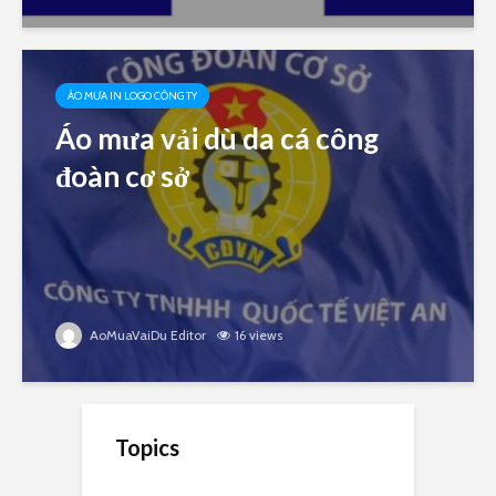
ÁO MƯA IN LOGO CÔNG TY
Áo mưa vải dù da cá công
đoàn cơ sở
AoMuaVaiDu Editor
16 views
Topics