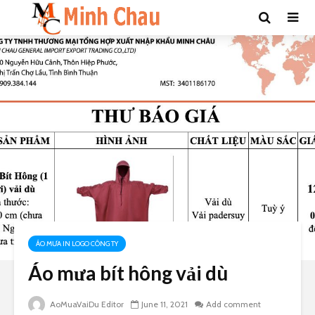
ÁO MƯA IN LOGO CÔNG TY
Áo mưa bít hông vải dù
AoMuaVaiDu Editor
June 11, 2021
Add comment