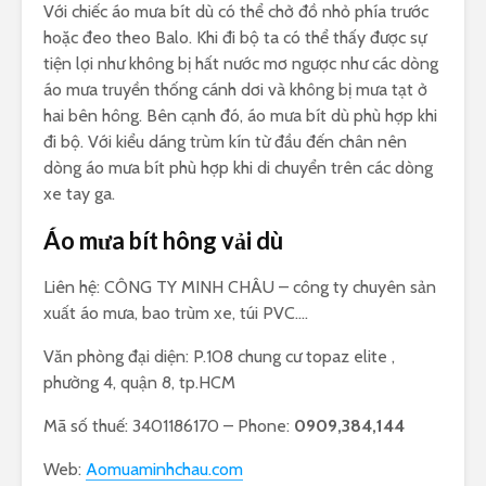
Với chiếc áo mưa bít dù có thể chở đồ nhỏ phía trước
hoặc đeo theo Balo. Khi đi bộ ta có thể thấy được sự
tiện lợi như không bị hất nước mơ ngược như các dòng
áo mưa truyền thống cánh dơi và không bị mưa tạt ở
hai bên hông. Bên cạnh đó, áo mưa bít dù phù hợp khi
đi bộ. Với kiểu dáng trùm kín từ đầu đến chân nên
dòng áo mưa bít phù hợp khi di chuyển trên các dòng
xe tay ga.
Áo mưa bít hông vải dù
Liên hệ: CÔNG TY MINH CHÂU – công ty chuyên sản
xuất áo mưa, bao trùm xe, túi PVC….
Văn phòng đại diện: P.108 chung cư topaz elite ,
phường 4, quận 8, tp.HCM
Mã số thuế: 3401186170 – Phone:
0909,384,144
Web:
Aomuaminhchau.com