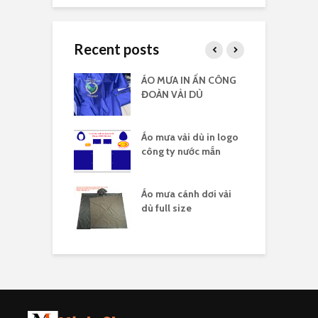
Recent posts
 vải dù có kiếng
ÁO MƯA IN ẤN CÔNG
Á
 logo
ĐOÀN VẢI DÙ
c
 vải dù in nhiều
Áo mưa vải dù in logo
Á
công ty nước mắn
l
áo mưa full
Áo mưa cánh dơi vải
Á
ải dù
dù full size