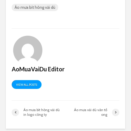
Áo mưa bít hông vải dù
AoMuaVaiDu Editor
VIEW ALL POSTS
Áo mưa bít hông vải dù
Áo mưa vải dù vân tổ
in logo công ty
ong